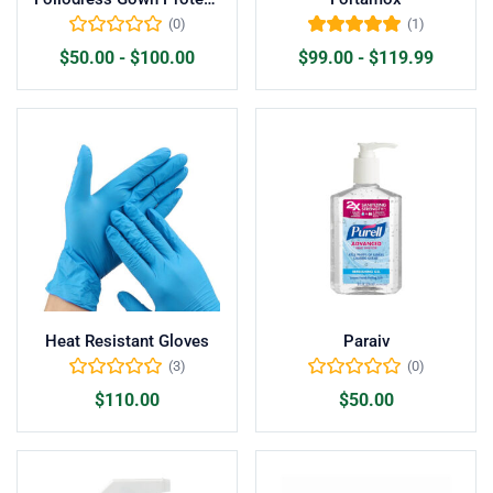
(0)
(1)
Valorado con
$
50.00
-
$
100.00
$
99.00
-
$
119.99
5.00
de 5
Heat Resistant Gloves
Paraiv
(3)
(0)
$
110.00
$
50.00