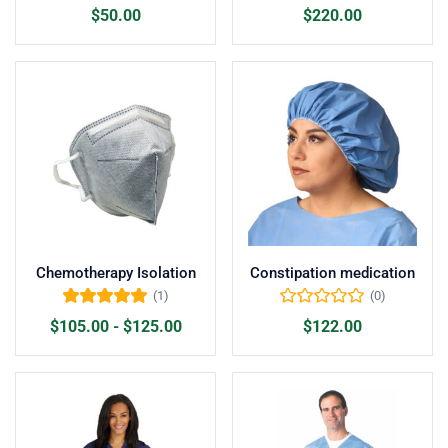
Valorado con
Valorado con
$
50.00
$
220.00
5.00
de 5
5.00
de 5
Chemotherapy Isolation
Constipation medication
(1)
(0)
Valorado con
$
105.00
-
$
125.00
$
122.00
5.00
de 5