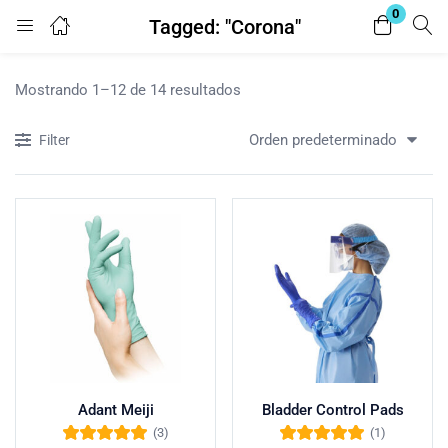
0
Tagged: "Corona"
Login
Mostrando 1–12 de 14 resultados
Enter your username and password to login.
Orden predeterminado
Filter
Remember me
Lost password?
Adant Meiji
Bladder Control Pads
(3)
(1)