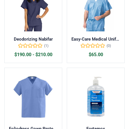
Deodorizing Nabifar
Easy-Care Medical Uniforms
(1)
(0)
$
190.00
-
$
210.00
$
65.00
Foliodress Gown Protect Basic
Fortamox